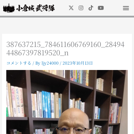
内
X
I
T
Y
容
-
n
i
o
を
t
s
k
u
ス
w
t
t
t
キ
i
a
o
u
t
g
k
b
ッ
t
r
e
387637215_784611606769160_28494
プ
e
a
44867397819520_n
r
m
コメントする
/ By
ljy24000
/
2023年10月13日