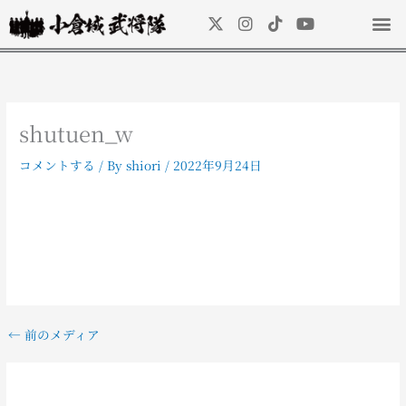
内
X
I
T
Y
容
-
n
i
o
を
t
s
k
u
ス
w
t
t
t
キ
i
a
o
u
t
g
k
b
ッ
t
r
e
shutuen_w
プ
e
a
r
m
コメントする
/ By
shiori
/
2022年9月24日
←
前のメディア