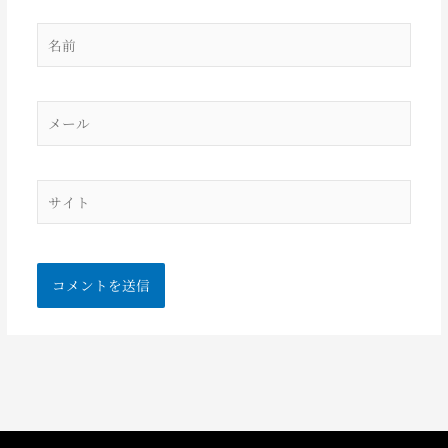
名
前
メ
ー
ル
サ
イ
ト