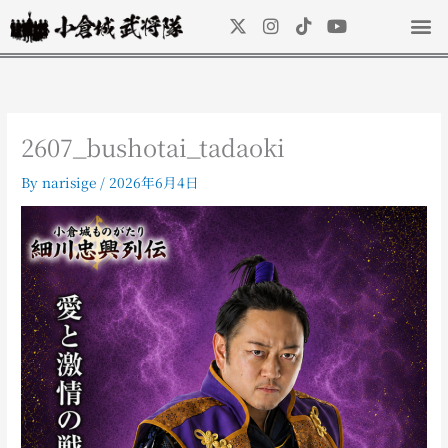
内
X
I
T
Y
容
-
n
i
o
を
t
s
k
u
ス
w
t
t
t
キ
i
a
o
u
t
g
k
b
ッ
t
r
e
2607_bushotai_tadaoki
プ
e
a
r
m
By
narisige
/
2026年6月4日