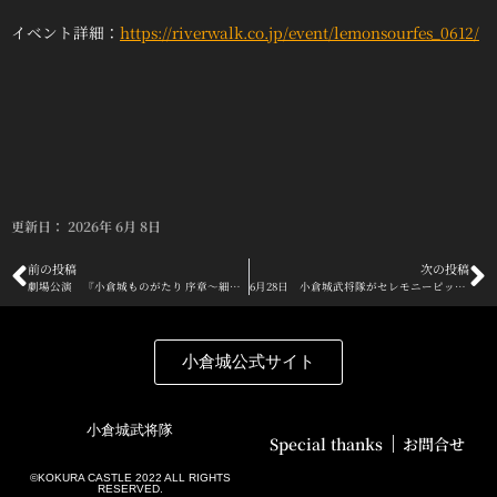
イベント詳細：
https://riverwalk.co.jp/event/lemonsourfes_0612/
更新日：
2026年 6月 8日
Prev
前の投稿
次の投稿
N
劇場公演 『小倉城ものがたり 序章〜細川忠興列伝〜』ロビー開場時間のご案内
6月28日 小倉城武将隊がセレモニーピッチと演舞で北九州下関フェニックスの試合を盛り上げます!!
小倉城公式サイト
小倉城武将隊
Special thanks
お問合せ
©️KOKURA CASTLE 2022 ALL RIGHTS
RESERVED.