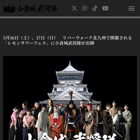
内
X
I
T
Y
容
-
n
i
o
を
t
s
k
u
ス
w
t
t
t
キ
i
a
o
u
t
g
k
b
5月16日（土）、17日（日） リバーウォーク北九州で開催される
ッ
t
r
e
「レモンサワーフェス」に小倉城武将隊が出陣
プ
e
a
r
m