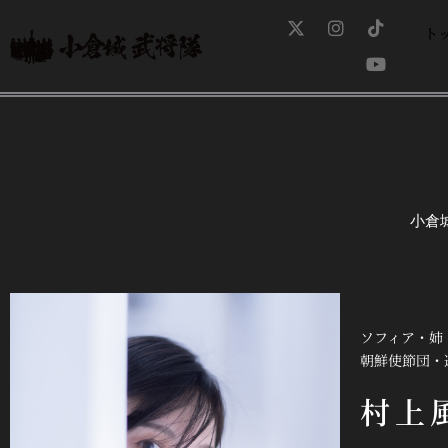
内
X
I
T
Y
-
n
i
o
ト
容
t
s
k
u
を
w
t
t
t
ス
i
a
o
u
t
g
k
b
キ
t
r
e
ッ
e
a
プ
r
m
小倉
ソフィア・姉
朝鮮使節団・
村上