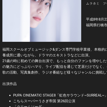
ムラカミ フ
平成8年8月
福岡県行橋
福岡スクールオブミュージック&ダンス専門学校卒業後、本格的に
養成所に通いながら、ドラマのエキストラなどに出演。
21歳の時に初めての舞台出演で、もっと自分のファンを増やし
の魅力にどっぷりハマり、ライブ配信を通じて芝居だけでなく、
歌の活動、写真集創作、ラジオ番組など様々なジャンルに挑戦し
出演作品
PUPA CINEMATIC STAGE8「虹色サラウンド~SURREAL~
こちらスーパーうさぎ帝国 第26回公演
「クリームソーダ」