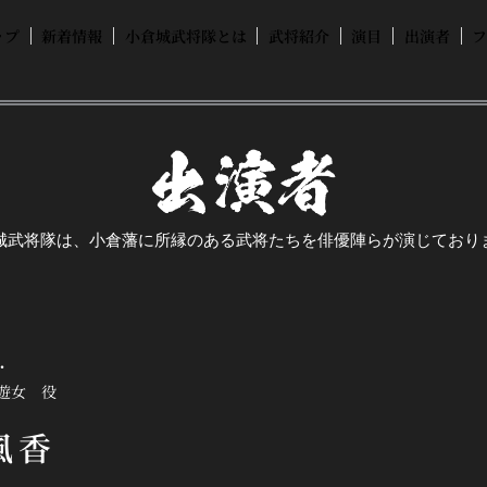
ップ
新着情報
小倉城武将隊とは
武将紹介
演目
出演者
城武将隊は、小倉藩に所縁のある武将たちを俳優陣らが演じており
・
遊女 役
風香