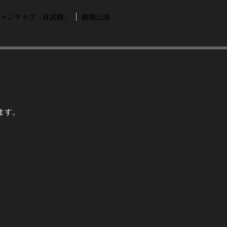
ファンクラブ「倉武隊」
劇場公演
ます。