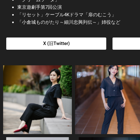
東京遊劇手第7回公演
「リセット」ケーブル4Kドラマ「扉のむこう」
「小倉城ものがたり～細川忠興列伝～」姉役など
X (旧Twitter)