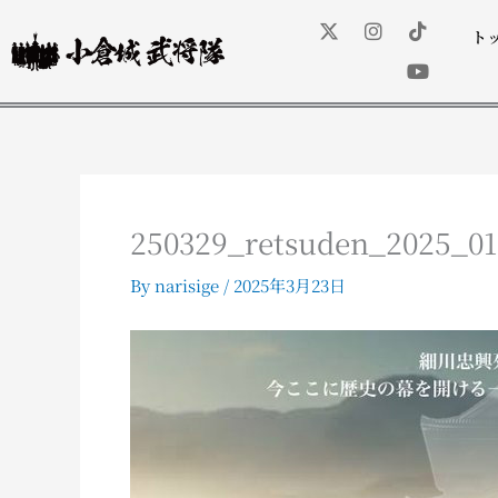
内
X
I
T
Y
-
n
i
o
ト
容
t
s
k
u
を
w
t
t
t
ス
i
a
o
u
t
g
k
b
キ
t
r
e
ッ
e
a
プ
r
m
250329_retsuden_2025_01
By
narisige
/
2025年3月23日