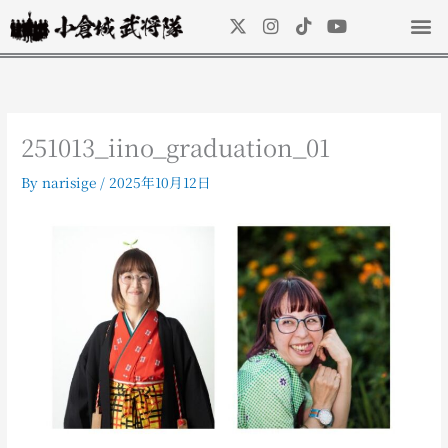
内
X
I
T
Y
容
-
n
i
o
を
t
s
k
u
ス
w
t
t
t
キ
i
a
o
u
t
g
k
b
ッ
t
r
e
251013_iino_graduation_01
プ
e
a
r
m
By
narisige
/
2025年10月12日