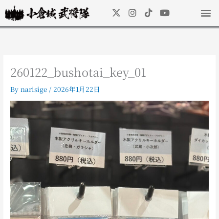
内
X
I
T
Y
容
-
n
i
o
を
t
s
k
u
ス
w
t
t
t
キ
i
a
o
u
t
g
k
b
ッ
t
r
e
260122_bushotai_key_01
プ
e
a
r
m
By
narisige
/
2026年1月22日