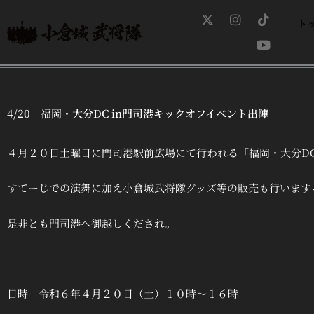
内
X
I
T
Y
-
n
i
o
ト
容
t
s
k
u
を
w
t
t
t
ス
i
a
o
u
t
g
k
b
キ
t
r
e
ッ
e
a
プ
r
m
4/20 福岡・大分DC in門司港キックオフイベント出陣
４月２０日土曜日に門司港駅前広場にて行われる「福岡・大分DC
すてーじでの演舞に加え小倉城武将隊グッズ等の販売も行います
是非とも門司港へ御越しくだされ。
日時 令和６年４月２０日（土）１０時〜１６時