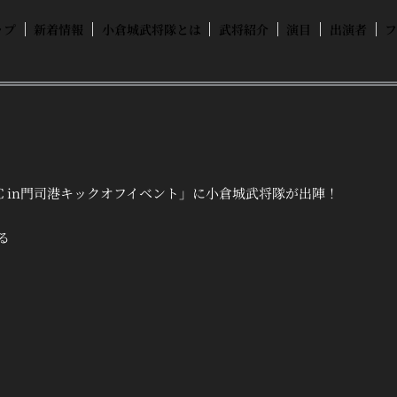
ップ
新着情報
小倉城武将隊とは
武将紹介
演目
出演者
 in門司港キックオフイベント」に小倉城武将隊が出陣！
る