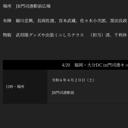
場所 JR門司港駅前広場
布陣 細川忠興、長岡佐渡、宮本武蔵、佐々木小次郎、黒田長政
物販 武将隊グッズや出張ミニしろテラス （担当）清、千利休
4/20 福岡・大分DC in門司港
令和６年４月２０日（土）
日時・場所
JR門司港駅前