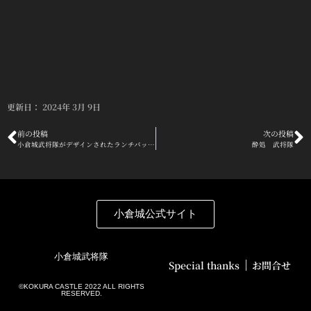
更新日：
2024年 3月 9日
Prev
前の投稿
次の投稿
N
小倉城武将隊がデザインされたランチパック発売
酔処 武将隊
小倉城公式サイト
小倉城武将隊
Special thanks
お問合せ
©️KOKURA CASTLE 2022 ALL RIGHTS
RESERVED.