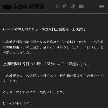
内
X
I
T
Y
容
-
n
i
o
を
t
s
k
u
ス
w
t
t
t
キ
i
a
o
u
t
g
k
b
4/6-7 小倉城ものがたり〜小笠原白黒騒動編〜上演決定
ッ
t
r
e
プ
e
a
r
m
小倉城武将隊の第四弾となる新作舞台「小倉城ものがたり〜小笠原
白黒騒動編〜」の上演が、令和６年４月６日（土）、７日（日）と
決定いたしました。
上演時間は各日の11時、15時の４回で御座います。
小倉城桜まつりの最終の土日であり、桜が舞い散る中での舞台と相
成ります。
キャストはまた改めてご案内いたします。
どうぞお楽しみに。